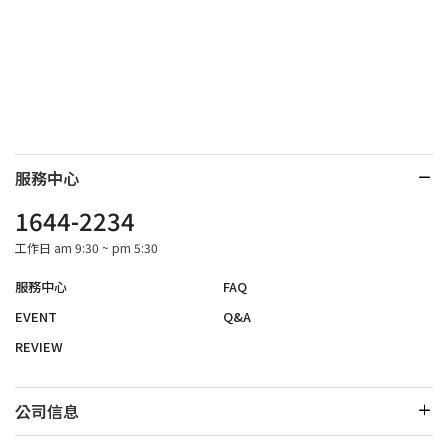
服務中心
1644-2234
工作日 am 9:30 ~ pm 5:30
服務中心
FAQ
EVENT
Q&A
REVIEW
公司信息