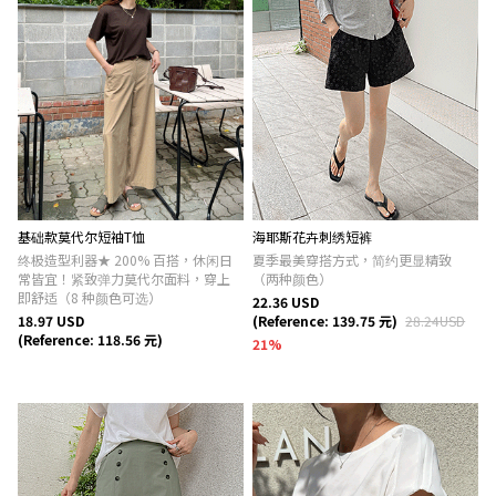
基础款莫代尔短袖T恤
海耶斯花卉刺绣短裤
终极造型利器★ 200% 百搭，休闲日
夏季最美穿搭方式，简约更显精致
常皆宜！紧致弹力莫代尔面料，穿上
（两种颜色）
即舒适（8 种颜色可选）
22.36 USD
18.97 USD
(Reference: 139.75 元)
28.24USD
(Reference: 118.56 元)
21
%