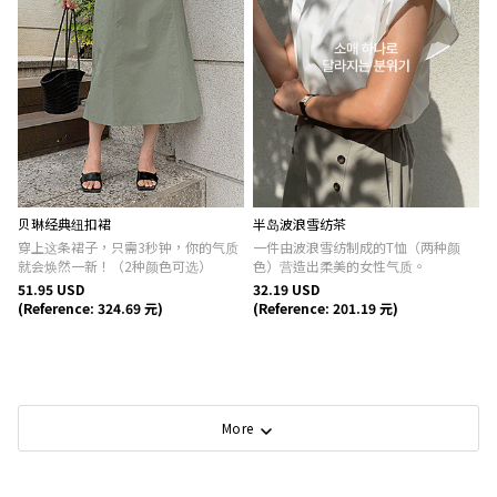
贝琳经典纽扣裙
半岛波浪雪纺茶
穿上这条裙子，只需3秒钟，你的气质
一件由波浪雪纺制成的T恤（两种颜
就会焕然一新！（2种颜色可选）
色）营造出柔美的女性气质。
51.95 USD
32.19 USD
(Reference: 324.69 元)
(Reference: 201.19 元)
More