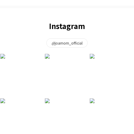
Instagram
@
joamom_official