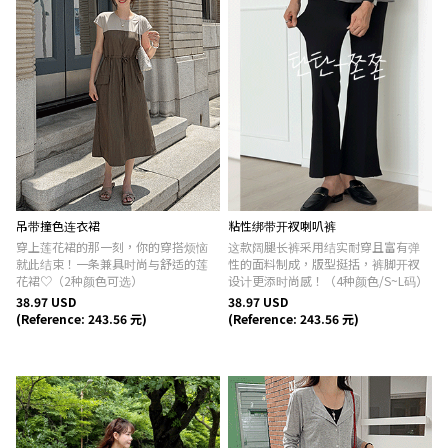
吊带撞色连衣裙
粘性绑带开衩喇叭裤
穿上莲花裙的那一刻，你的穿搭烦恼
这款阔腿长裤采用结实耐穿且富有弹
就此结束！一条兼具时尚与舒适的莲
性的面料制成，版型挺括，裤脚开衩
花裙♡（2种颜色可选）
设计更添时尚感！（4种颜色/S~L码）
38.97 USD
38.97 USD
(Reference: 243.56 元)
(Reference: 243.56 元)