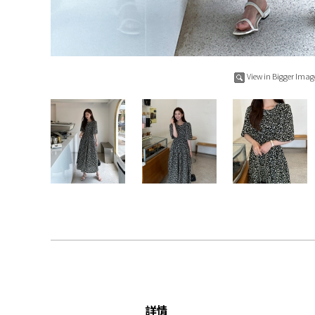
View in Bigger Imag
詳情