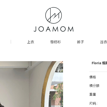
上衣
雪纺衫
裤子
连衣
Floria
價格
積分額
重量
尺码 :