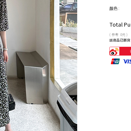
颜色 :
Total Pu
( 参考:
0
元 )
該商品已斷貨