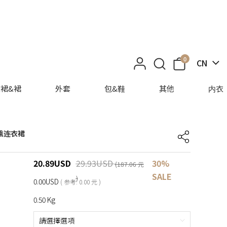
0
CN
裙&裙
外套
包&鞋
其他
内衣
 烟熏连衣裙
20.89
USD
29.93
USD
30%
(187.06 元
SALE
)
0.00USD
( 参考: 0.00 元 )
0.50 Kg