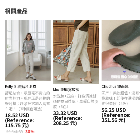
相關產品
Kelly 刺绣贴片卫衣
Chuchus 短雨靴
Mio 亚麻宽松裤
舒适贴合，尽显毫不费力的
国产！柔软超值，没有
水洗棉+亚麻，打造清凉舒
时尚魅力。现在正是购物的
橡胶味！即使在潮湿的
适的夏日造型。享受自然质
好时机；赶紧把它加入购物
也很柔软（4色）
感（6色）
车吧！（3种颜色可选）
56.25 USD
33.32 USD
(Reference:
18.52 USD
(Reference:
351.56 元)
(Reference:
208.25 元)
115.75 元)
30
%
26.54USD