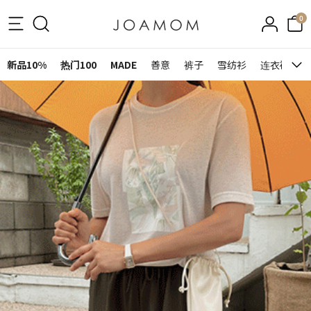
0
新品10%
热门100
MADE
善意
裤子
雪纺衫
连衣裙&裙