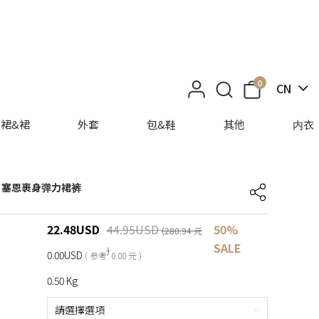
0
CN
裙&裙
外套
包&鞋
其他
内衣
】塞恩裹身弹力裙裤
22.48
USD
44.95
USD
50%
(280.94 元
SALE
)
0.00USD
( 参考: 0.00 元 )
0.50 Kg