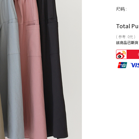
尺码 :
Total Pu
( 参考:
0
元 )
該商品已斷貨