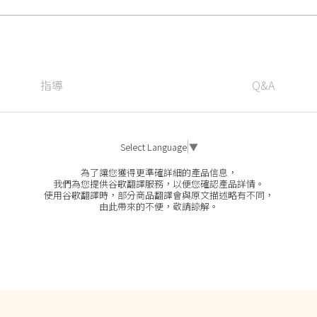
指導
Q&A
Select Language
▼
為了讓您獲得更準確詳細的產品信息，
我們為您提供谷歌翻譯服務，以便您確認產品詳情。
使用谷歌翻譯時，部分商品翻譯會與原文描述略有不同，
由此帶來的不便，敬請諒解。