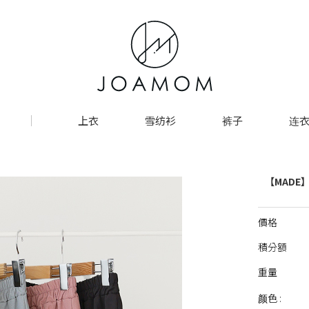
上衣
雪纺衫
裤子
连衣
【MADE
價格
積分額
重量
颜色 :