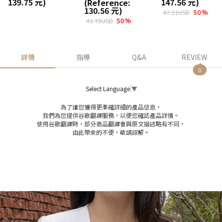
139.75 元)
147.56 元)
(Reference:
130.56 元)
50
%
47.21USD
50
%
41.79USD
詳情
指導
Q&A
REVIEW
0
Select Language
▼
為了讓您獲得更準確詳細的產品信息，
我們為您提供谷歌翻譯服務，以便您確認產品詳情。
使用谷歌翻譯時，部分商品翻譯會與原文描述略有不同，
由此帶來的不便，敬請諒解。