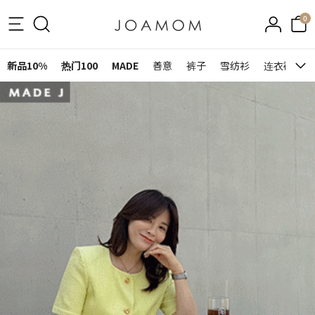
0
新品10%
热门100
MADE
善意
裤子
雪纺衫
连衣裙&裙