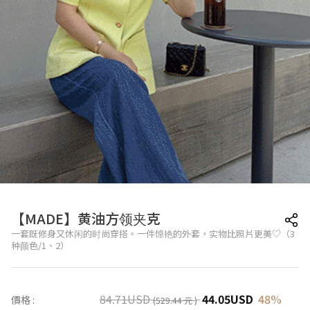
【MADE】黄油方领夹克
一套既修身又休闲的时尚穿搭。一件惊艳的外套，实物比照片更美♡（3
种颜色/1、2）
84.71
USD
44.05
USD
48
%
價格 :
(529.44 元 )