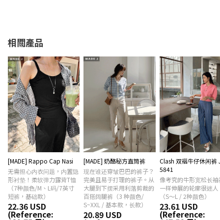
相關產品
[MADE] Rappo Cap Nasi
[MADE] 奶酪秘方直筒裤
Clash 双褶牛仔休闲裤 
5841
无需担心内衣问题，内置隐
现在谁还穿皱巴巴的裤子？
形衬垫！柔软弹力露背T恤
完美且易于打理的裤子。从
像考究的牛形宽松长袖
（7种颜色/M、L码/7英寸
大腿到下摆采用利落剪裁的
一样伸展的轮廓很迷人
短裤，基础款）
百搭阔腿裤（3 种颜色/
（S〜L / 2种颜色）
22.36 USD
S~XXL / 基本款，长款）
23.61 USD
(Reference:
(Reference:
20.89 USD