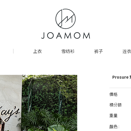
上衣
雪纺衫
裤子
连衣
Prosur
價格
積分額
重量
颜色 :