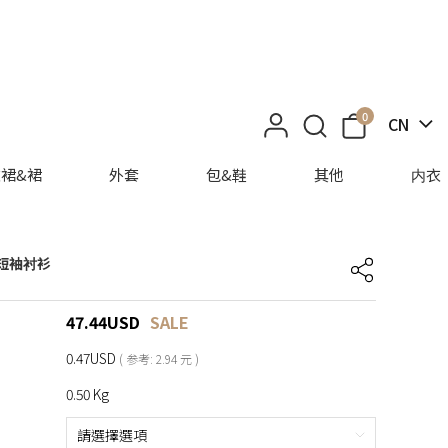
0
CN
裙&裙
外套
包&鞋
其他
内衣
e 短袖衬衫
47.44
USD
SALE
0.47USD
( 参考: 2.94 元 )
0.50 Kg