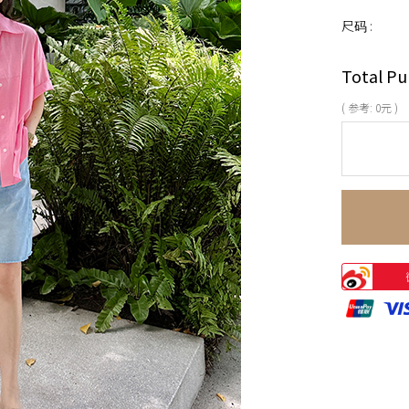
尺码 :
Total Pu
( 参考:
0
元 )