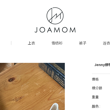
上衣
雪纺衫
裤子
连衣
Jenny
價格
積分額
重量
颜色 :