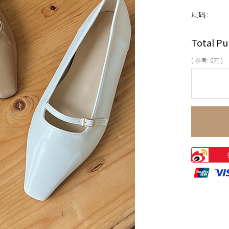
尺码 :
Total Pu
( 参考:
0
元 )