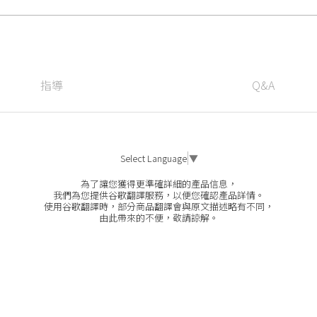
指導
Q&A
Select Language
▼
為了讓您獲得更準確詳細的產品信息，
我們為您提供谷歌翻譯服務，以便您確認產品詳情。
使用谷歌翻譯時，部分商品翻譯會與原文描述略有不同，
由此帶來的不便，敬請諒解。