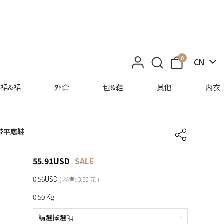
0
CN
裙&裙
外套
包&鞋
其他
内衣
绑带平底鞋
55.91
USD
SALE
0.56USD
( 参考: 3.50 元 )
0.50 Kg