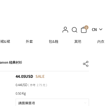
0
CN
裙&裙
外套
包&鞋
其他
内衣
 Manon 经典衬衫
44.05
USD
SALE
0.44USD
( 参考: 2.75 元 )
0.50 Kg