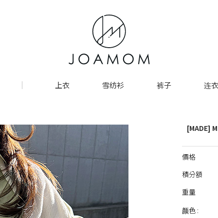
上衣
雪纺衫
裤子
连衣
[MADE]
價格
積分額
重量
颜色 :