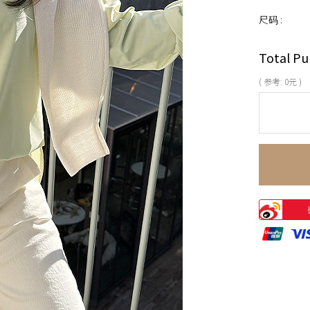
尺码 :
Total Pu
( 参考:
0
元 )