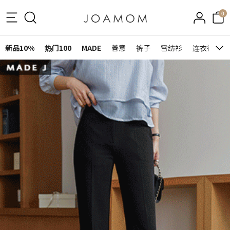
0
新品10%
热门100
MADE
善意
裤子
雪纺衫
连衣裙&裙