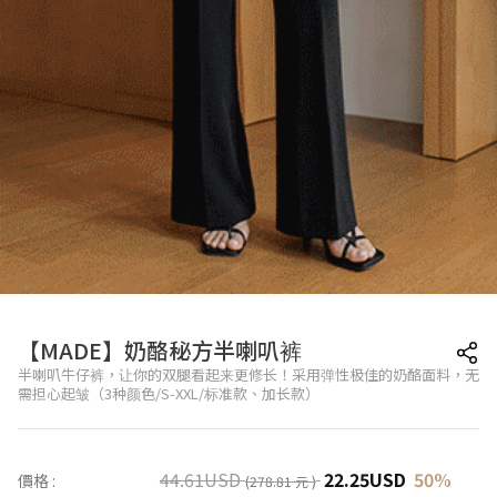
【MADE】奶酪秘方半喇叭裤
半喇叭牛仔裤，让你的双腿看起来更修长！采用弹性极佳的奶酪面料，无
需担心起皱（3种颜色/S-XXL/标准款、加长款）
44.61
USD
22.25
USD
50
%
價格 :
(278.81 元 )