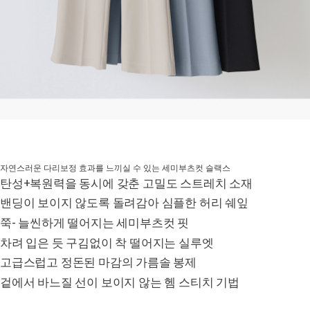
자연스러운 다리보정 효과를 느끼실 수 있는 세미부츠컷 슬랙스
탄성+복원력을 동시에 갖춘 고밀도 스트레치 소재
밴딩이 보이지 않도록 돌려감아 심플한 허리 쉐잎
쭉- 늘씬하게 떨어지는 세미부츠컷 핏
차려 입은 듯 구김없이 착 떨어지는 실루엣
고급스럽고 정돈된 마감의 가름솔 봉제
겉에서 바느질 선이 보이지 않는 헴 스티치 기법