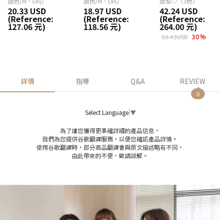
颜色/M、L码）
颜色/M、L码）
造型♡（3色）
20.33 USD
18.97 USD
42.24 USD
(Reference:
(Reference:
(Reference:
127.06 元)
118.56 元)
264.00 元)
30
%
60.43USD
詳情
指導
Q&A
REVIEW
0
Select Language
▼
為了讓您獲得更準確詳細的產品信息，
我們為您提供谷歌翻譯服務，以便您確認產品詳情。
使用谷歌翻譯時，部分商品翻譯會與原文描述略有不同，
由此帶來的不便，敬請諒解。