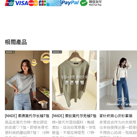
相關產品
[MADE] 柔滑莫代尔长袖T恤
[MADE] 柔软莫代尔无袖T恤
雾针织背心开衫套装
高品质莫代尔棉~柔软舒适
棉+莫代尔混纺面料，触感
非常适合作为内衣使用
的质感♡ T恤。即使单穿也
柔软，适合日常穿着。弹性
论单独使用还是一起使
很时尚的基础款T恤！（8种
极佳，不易拉伸变形（7种
不用担心协调，完成自