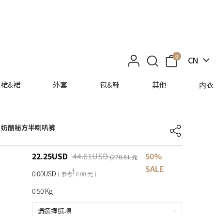
0
CN
裙&裙
外套
包&鞋
其他
内衣
】奶酪秘方半喇叭裤
22.25
USD
44.61
USD
50%
(278.81 元
SALE
)
0.00USD
( 参考: 0.00 元 )
0.50 Kg