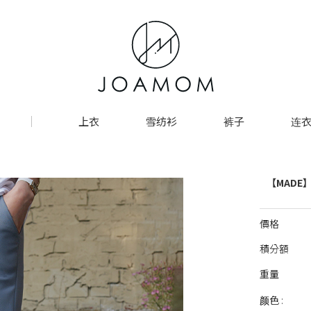
上衣
雪纺衫
裤子
连衣
【MADE
價格
積分額
重量
颜色 :