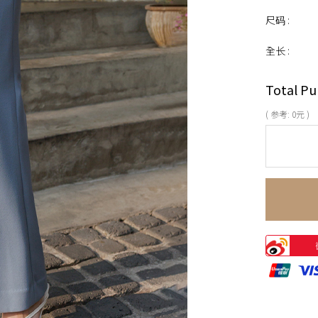
尺码 :
全长 :
Total Pu
( 参考:
0
元 )