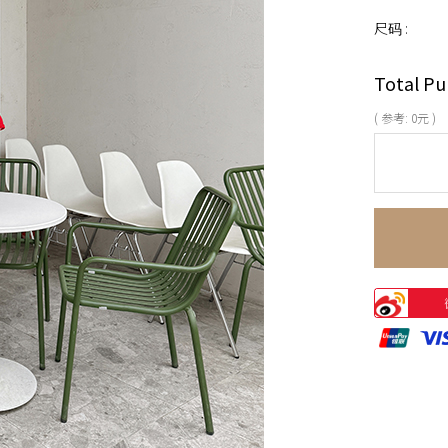
尺码 :
Total Pu
( 参考:
0
元 )