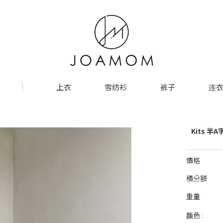
上衣
雪纺衫
裤子
连衣
Kits 半
價格
積分額
重量
颜色 :