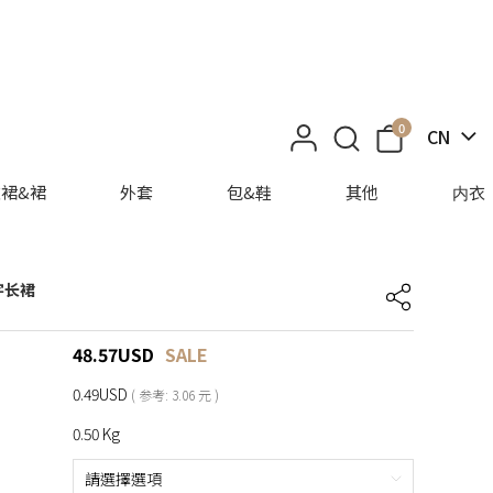
0
CN
裙&裙
外套
包&鞋
其他
内衣
A字长裙
48.57
USD
SALE
0.49USD
( 参考: 3.06 元 )
0.50 Kg