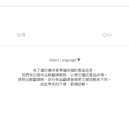
指導
Q&A
Select Language
▼
為了讓您獲得更準確詳細的產品信息，
我們為您提供谷歌翻譯服務，以便您確認產品詳情。
使用谷歌翻譯時，部分商品翻譯會與原文描述略有不同，
由此帶來的不便，敬請諒解。