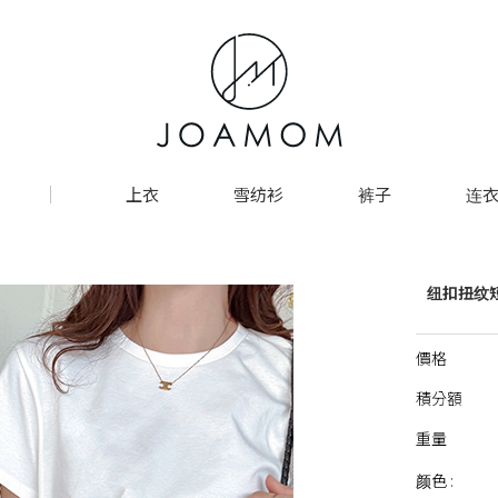
上衣
雪纺衫
裤子
连衣
纽扣扭纹短
價格
積分額
重量
颜色 :