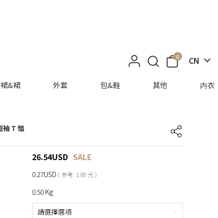
0
CN
裙&裙
外套
包&鞋
其他
内衣
袖 T 恤
26.54
USD
SALE
0.27USD
( 参考: 1.69 元 )
0.50 Kg