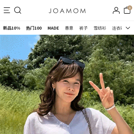
0
新品10%
热门100
MADE
善意
裤子
雪纺衫
连衣裙&裙