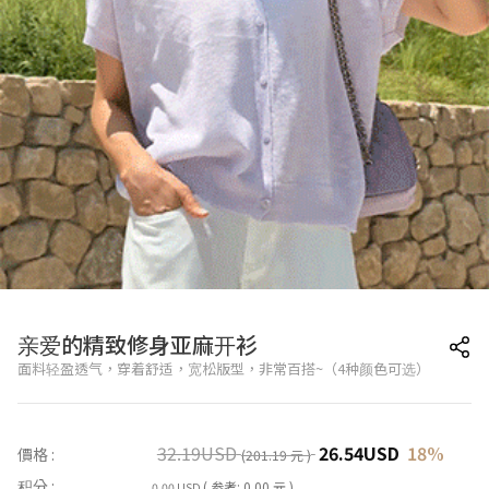
亲爱的精致修身亚麻开衫
面料轻盈透气，穿着舒适，宽松版型，非常百搭~（4种颜色可选）
32.19
USD
26.54
USD
18
%
價格 :
(201.19 元 )
积分 :
( 参考: 0.00 元 )
0.00 USD