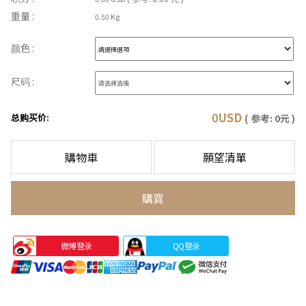
重量 :
0.50 Kg
颜色 :
尺码 :
0
USD
总购买价:
( 参考:
0
元 )
購物車
願望清單
購買
微博登录
QQ登录