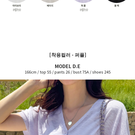
[착용컬러 - 퍼플]
MODEL D.E
166cm / top 55 / pants 26 / bust 75A / shoes 245