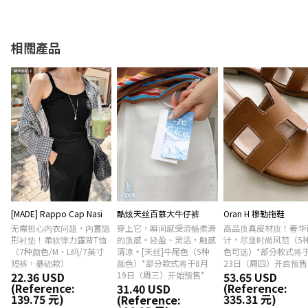
相關產品
[MADE] Rappo Cap Nasi
酷炫天丝百慕大牛仔裤
Oran H 穆勒拖鞋
无需担心内衣问题，内置隐
穿上它，瞬间感受流畅柔滑
高品质真皮材质！奢华
形衬垫！柔软弹力露背T恤
的质感。轻盈、灵活，触感
计，尽显时尚风范（5
（7种颜色/M、L码/7英寸
清凉。[天丝]牛尾色（5种
色可选）*部分款式将于
短裤，基础款）
颜色）*部分款式将于8月
23日（周四）开启预售
22.36 USD
19日（周三）开始预售*
53.65 USD
(Reference:
(Reference:
31.40 USD
139.75 元)
335.31 元)
(Reference: