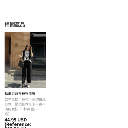
相關產品
弧形剪裁修身棉质裤
立体宽松半身裙，侧边曲线
剪裁！强烈推荐给下半身丰
满的女性（3种颜色/S~L
码）
44.95 USD
(Reference: