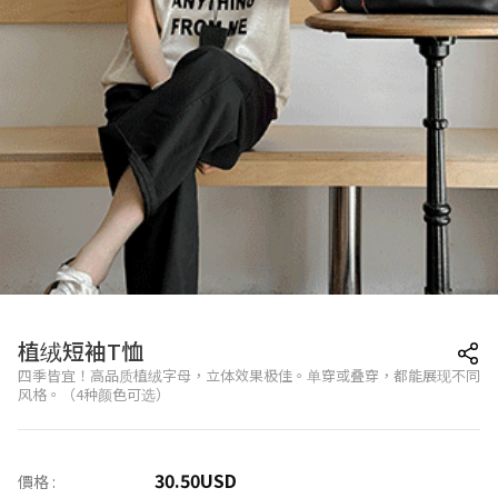
植绒短袖T恤
四季皆宜！高品质植绒字母，立体效果极佳。单穿或叠穿，都能展现不同
风格。（4种颜色可选）
30.50
USD
價格 :