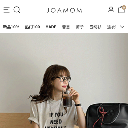
0
新品10%
热门100
MADE
善意
裤子
雪纺衫
连衣裙&裙