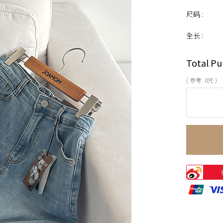
尺码 :
全长 :
Total Pu
( 参考:
0
元 )