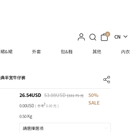
0
CN
裙&裙
外套
包&鞋
其他
内衣
] 经典半宽牛仔裤
26.54
USD
53.08
USD
50%
(331.75 元
SALE
)
0.00USD
( 参考: 0.00 元 )
0.50 Kg