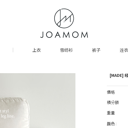
上衣
雪纺衫
裤子
连衣
[MADE
價格
積分額
重量
颜色 :