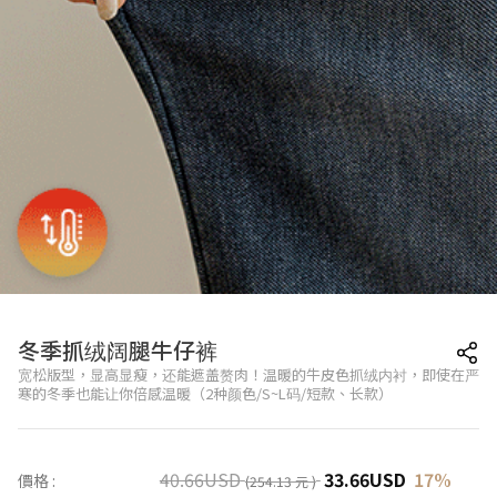
冬季抓绒阔腿牛仔裤
宽松版型，显高显瘦，还能遮盖赘肉！温暖的牛皮色抓绒内衬，即使在严
寒的冬季也能让你倍感温暖（2种颜色/S~L码/短款、长款）
40.66
USD
33.66
USD
17
%
價格 :
(254.13 元 )