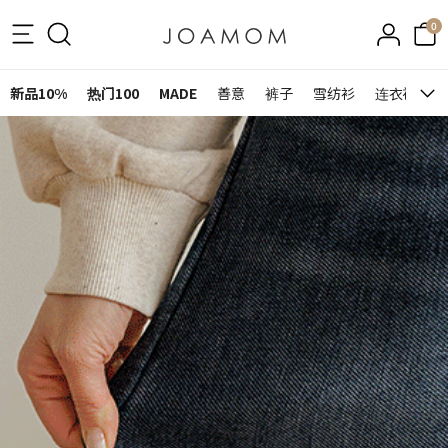
0
新品10%
热门100
MADE
善意
裤子
雪纺衫
连衣裙&裙