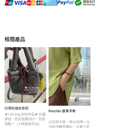
相關產品
闪亮绗缝软垫包
Revolen 皮革手表
★Labang 热销单品★ 轻盈
舒适，四层加厚设计~ 百搭
结实的牛皮，持久耐用〜当
易配！（3 种颜色可选）
您的手腕空着时，这是个好