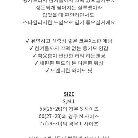
정돈되게 떨어지는 실루엣이라
입었을 때 편안하면서도
스타일리시한 느낌으로 입기 좋으실거에요
✓
유연하고 신축성 좋은 코튼X스판 데님
✓
한겨울까지 끄떡 없는 융기모 안감
✓
착용함이 편안한 허리 히든밴딩
✓
세련된 무드의 톤 다운된 워싱
✓
트렌디한 와이드 핏
SIZE
S,M,L
55(25~26)의 경우 S 사이즈
66(27~28)의 경우 M 사이즈
77(29~30)의 경우 L 사이즈
다만, 고객님들의 체형에 따라 핏감이