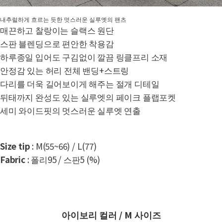
내추럴하게 흐르는 듯한 멋스러운 실루엣의 팬츠
매끈하고 찰랑이는 슬랙스 원단
스판 블렌딩으로 편안한 착용감
하루종일 입어도 구김없이 깔끔 링클프리 소재
안정감 있는 허리 전체 밴딩+스트링
다리를 더욱 길어보이게 해주는 절개 디테일
뒤태까지 완성도 있는 실루엣의 페이크 플랩포켓
세미 와이드핏의 멋스러운 실루엣 연출
Size tip
:
M(55~66) / L(77)
Fabric
: 폴리95 / 스판5 (%)
아이보리 컬러 / M 사이즈