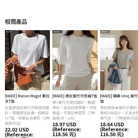
相關產品
[MADE] Manon Magot 斯拉
[MADE] 柔软莫代尔无袖T恤
[MADE] 精美 Uniq 莫代
夫T恤
恤
棉+莫代尔混纺面料，触感
轻盈舒适的莫代尔棉混纺面
柔软，适合日常穿着。弹性
柔软舒适★莫代尔面料
料，穿着舒适贴身~ 经典设
极佳，不易拉伸变形（7种
致的U领设计，尽显女
计T恤，完美贴合身形（5种
颜色/M、L码）
美气质~（7种颜色可选
颜色可选）
18.97 USD
18.64 USD
(Reference:
(Reference:
22.02 USD
118.56 元)
116.50 元)
(Reference: