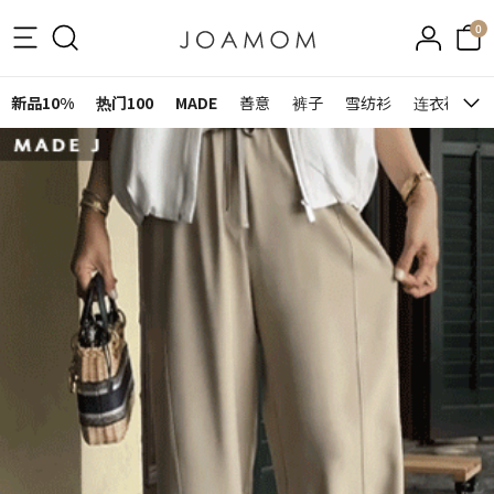
0
新品10%
热门100
MADE
善意
裤子
雪纺衫
连衣裙&裙