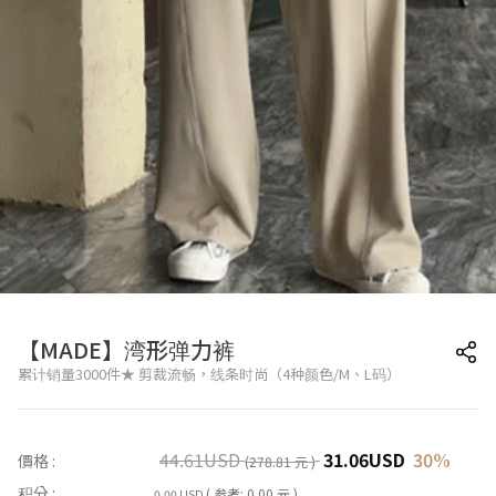
【MADE】湾形弹力裤
累计销量3000件★ 剪裁流畅，线条时尚（4种颜色/M、L码）
44.61
USD
31.06
USD
30
%
價格 :
(278.81 元 )
积分 :
( 参考: 0.00 元 )
0.00 USD