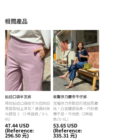
相關產品
贴边口袋半宽裤
收腹弹力腰带牛仔裤
用仿贴边口袋细节为您的日
宽幅弹力带助您打造隐形腰
常造型锦上添花！兼具时尚
线！凸显腿部线条，巧妙遮
与舒适 :) （3 种颜色 / S~L
掩不足。牛肉色（2种颜
码）
色/S~XL）
47.44 USD
53.65 USD
(Reference:
(Reference:
296.50 元)
335.31 元)