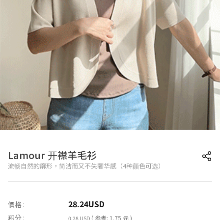
Lamour 开襟羊毛衫
流畅自然的廓形，简洁而又不失奢华感（4种颜色可选）
28.24
USD
價格 :
积分 :
( 参考: 1.75 元 )
0.28 USD