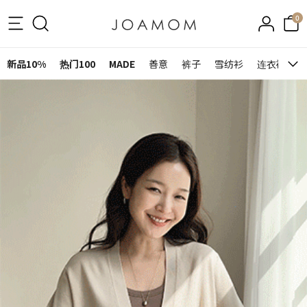
0
新品10%
热门100
MADE
善意
裤子
雪纺衫
连衣裙&裙