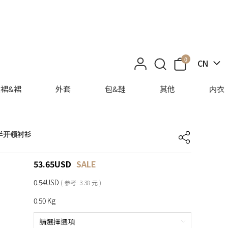
0
CN
裙&裙
外套
包&鞋
其他
内衣
半开领衬衫
53.65
USD
SALE
0.54USD
( 参考: 3.38 元 )
0.50 Kg