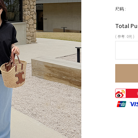
尺码 :
Total Pu
( 参考:
0
元 )