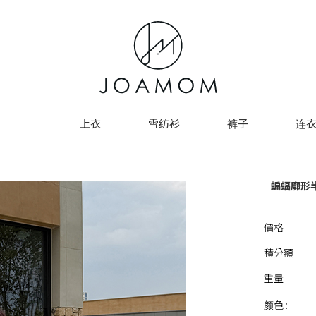
上衣
雪纺衫
裤子
连衣
蝙蝠廓形
價格
積分額
重量
颜色 :