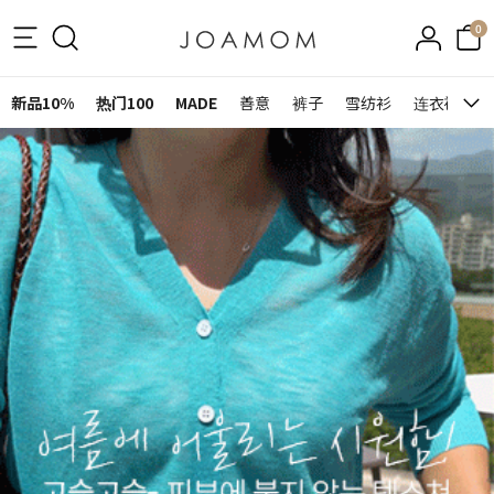
0
新品10%
热门100
MADE
善意
裤子
雪纺衫
连衣裙&裙