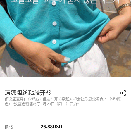
清凉粗纺粘胶开衫
都说盛夏穿什么都热，但这件开衫穿起来却会让你感觉凉爽。（5种颜
色）*浅蓝色预售将于7月20日（周一）开启*
26.88
USD
價格 :