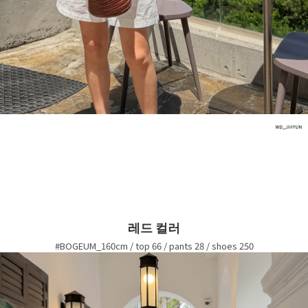
레드 컬러
#BOGEUM_160cm / top 66 / pants 28 / shoes 250