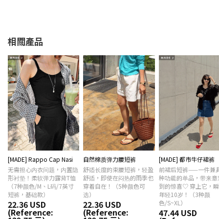
相關產品
[MADE] Rappo Cap Nasi
自然棉质弹力腰短裤
[MADE] 都市牛仔裙裤
无需担心内衣问题，内置隐
舒适长度的束腰短裤，轻盈
前裙后短裤——一件兼
形衬垫！柔软弹力露背T恤
舒适，即使在闷热的雨季也
种功能的单品，带来意
（7种颜色/M、L码/7英寸
穿着自在！（5种颜色可
到的惊喜♡ 穿上它，
短裤，基础款）
选）
年轻10岁！（3种颜
22.36 USD
22.36 USD
色/S~XL）
(Reference:
(Reference:
47.44 USD