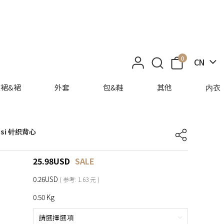
0
CN
裙&裙
外套
包&鞋
其他
内衣
kasi 针织背心
25.98
USD
SALE
0.26USD
( 参考: 1.63 元 )
0.50 Kg