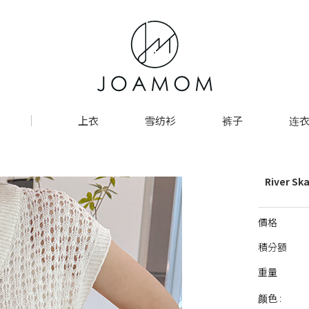
上衣
雪纺衫
裤子
连衣
River S
價格
積分額
重量
颜色 :