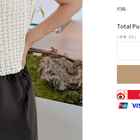
尺码 :
Total Pu
( 参考:
0
元 )