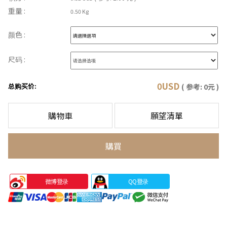
重量 :
0.50 Kg
颜色 :
尺码 :
0
USD
总购买价:
( 参考:
0
元 )
購物車
願望清單
購買
微博登录
QQ登录