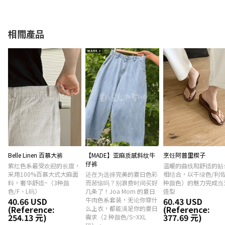
相關產品
Belle Linen 百慕大裤
【MADE】亚麻质感斜纹牛
烹饪阿普里楔子
仔裤
紫红色系最受欢迎的长度，
温暖的曲线和舒适的贴
采用100%百慕大式大麻面
还在为选择完美的夏日色彩
相结合，以干绿色/利佐
料，奢华舒适~（3种颜
而苦恼吗？别浪费时间买好
种颜色）的魅力完成当
色/F、L码）
几条了！Joa Mom 的夏日
造型
40.66 USD
牛肉色系套装，无论你穿什
60.43 USD
(Reference:
(Reference:
么上衣，都能满足你的夏日
254.13 元)
377.69 元)
需求（2 种颜色/S~XXL