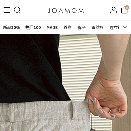
0
新品10%
热门100
MADE
善意
裤子
雪纺衫
连衣裙&裙