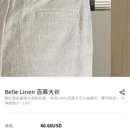
Belle Linen 百慕大裤
紫红色系最受欢迎的长度，采用100%百慕大式大麻面料，奢华舒适~（3
种颜色/F、L码）
40.66
USD
價格 :