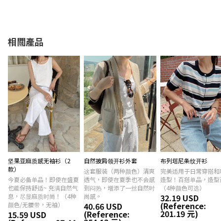
相關產品
坚果亚麻质感无袖衫（2
自然披肩领开衫外套
布列塔尼条纹开衫
款）
这套服装（两种颜色）清爽
完美适用于日常穿搭和
今夏必备单品！即使在盛夏
透气，即使在夏季也不会感
造型！百搭单品，造型
也能保持舒适~ 充满自然气
到闷热，增添了一丝自然时
（4种颜色可选）
息，尽显麻质时尚！（4种
尚感。
32.19 USD
(Reference:
颜色/无腰带，无袖）
40.66 USD
201.19 元)
(Reference:
15.59 USD