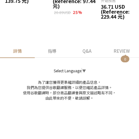
139.75 元)
(Reference: 97.44
开始预售*
元)
36.71 USD
(Reference:
25
%
20.89USD
229.44 元)
詳情
指導
Q&A
REVIEW
0
Select Language
▼
為了讓您獲得更準確詳細的產品信息，
我們為您提供谷歌翻譯服務，以便您確認產品詳情。
使用谷歌翻譯時，部分商品翻譯會與原文描述略有不同，
由此帶來的不便，敬請諒解。