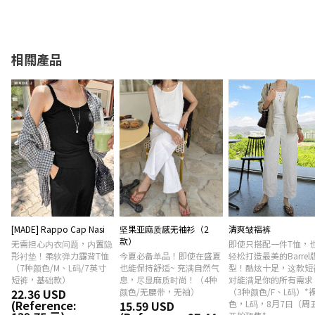
相關產品
[MADE] Rappo Cap Nasi
坚果亚麻质感无袖衫（2
清爽皱褶裤
款）
无需担心内衣问题，内置隐
即使只搭配一件T恤，
形衬垫！柔软弹力露背T恤
今夏必备单品！即使在盛夏
轻松打造最美的Barrel
（7种颜色/M、L码/7英寸
也能保持舒适~ 充满自然气
型！酷炫十足，这款短
短裤，基础款）
息，尽显麻质时尚！（4种
对能满足你的所有需求
22.36 USD
颜色/无腰带，无袖）
（3种颜色/F、L码）*
(Reference:
15.59 USD
色，L码，8月7日（周