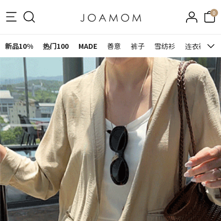
0
新品10%
热门100
MADE
善意
裤子
雪纺衫
连衣裙&裙