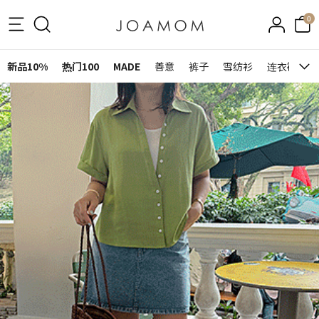
0
新品10%
热门100
MADE
善意
裤子
雪纺衫
连衣裙&裙