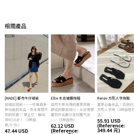
相關產品
[MADE] 都市牛仔裙裤
Elbe 木质坡跟拖鞋
Renav 方形人字拖鞋
前裙后短裤——一件兼具多
自然干爽光滑的夏季风格，
夏季必备单品！百搭时
种功能的单品，带来意想不
舒适的厚底设计，从日常穿
方形人字拖（3种颜色
到的惊喜♡ 穿上它，瞬间
着到外出都尽显优雅气质
选）
年轻10岁！（3种颜
——（5种颜色）
55.91 USD
(Reference:
色/S~XL）
62.12 USD
349.44 元)
(Reference:
47.44 USD