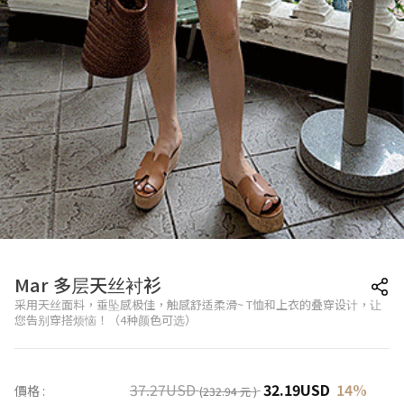
Mar 多层天丝衬衫
采用天丝面料，垂坠感极佳，触感舒适柔滑~ T恤和上衣的叠穿设计，让
您告别穿搭烦恼！（4种颜色可选）
37.27
USD
32.19
USD
14
%
價格 :
(232.94 元 )