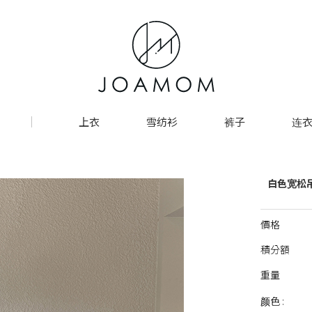
上衣
雪纺衫
裤子
连衣
白色宽松
價格
積分額
重量
颜色 :