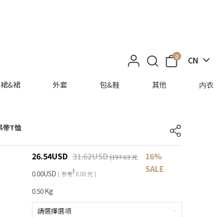
0
CN
裙&裙
外套
包&鞋
其他
内衣
吊带T恤
26.54
USD
31.62
USD
16%
(197.63 元
SALE
)
0.00USD
( 参考: 0.00 元 )
0.50 Kg