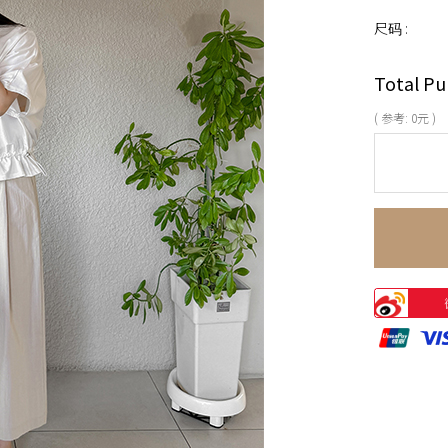
尺码 :
Total Pu
( 参考:
0
元 )