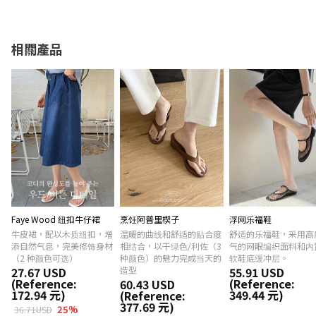
相關產品
Faye Wood 纽扣牛仔裙
烹饪阿普里楔子
浮网乐福鞋
牛皮裙，配以木质纽扣，增
温暖的曲线和舒适的贴合度
舒适的乐福鞋，采用高
添自然气息，完美修饰身材
相结合，以干绿色/利佐（3
气的网眼编织面料和内
（2 种颜色可选）
种颜色）的魅力完成当天的
软鞋底缓冲层。
27.67 USD
造型
55.91 USD
(Reference:
(Reference:
60.43 USD
172.94 元)
349.44 元)
(Reference:
377.69 元)
25
%
36.71USD