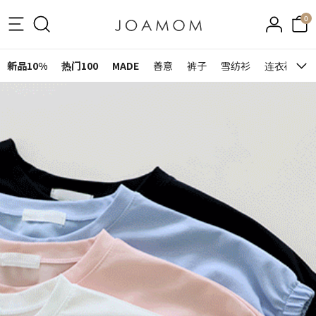
0
新品10%
热门100
MADE
善意
裤子
雪纺衫
连衣裙&裙