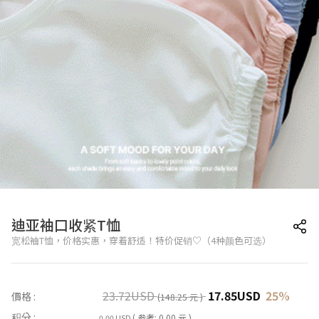
迪亚袖口收紧T恤
宽松袖T恤，价格实惠，穿着舒适！特价促销♡（4种颜色可选）
23.72
USD
17.85
USD
25
%
價格 :
(148.25 元 )
积分 :
( 参考: 0.00 元 )
0.00 USD