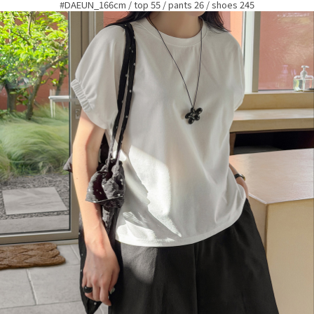
#DAEUN_166cm / top 55 / pants 26 / shoes 245