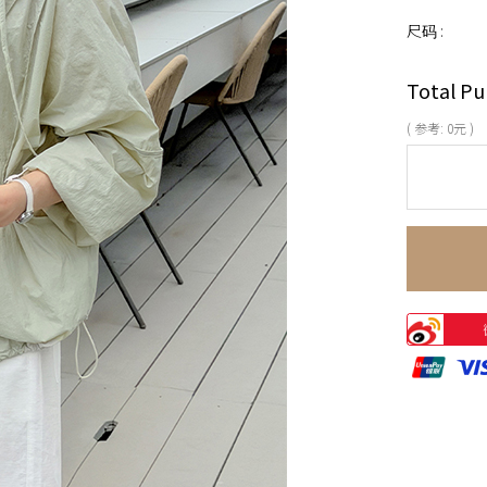
尺码 :
Total Pu
( 参考:
0
元 )