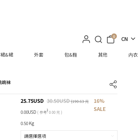
0
CN
裙&裙
外套
包&鞋
其他
内衣
跳跳袜
25.75
USD
30.50
USD
16%
(190.63 元
SALE
)
0.00USD
( 参考: 0.00 元 )
0.50 Kg