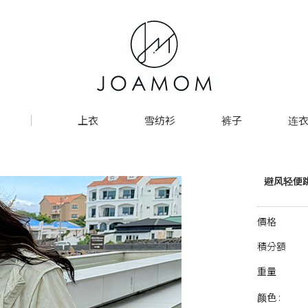
上衣
雪纺衫
裤子
连衣
避风轻便
價格
積分額
重量
颜色 :