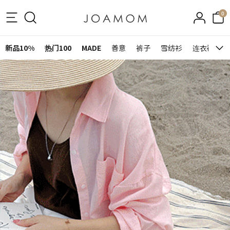
0
新品10%
热门100
MADE
善意
裤子
雪纺衫
连衣裙&裙