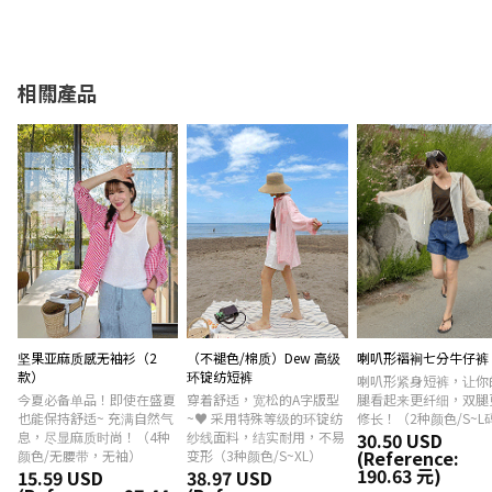
相關產品
坚果亚麻质感无袖衫（2
（不褪色/棉质）Dew 高级
喇叭形褶裥七分牛仔裤
款）
环锭纺短裤
喇叭形紧身短裤，让你
今夏必备单品！即使在盛夏
穿着舒适，宽松的A字版型
腿看起来更纤细，双腿
也能保持舒适~ 充满自然气
~♥ 采用特殊等级的环锭纺
修长！（2种颜色/S~L
息，尽显麻质时尚！（4种
纱线面料，结实耐用，不易
30.50 USD
(Reference:
颜色/无腰带，无袖）
变形（3种颜色/S~XL）
190.63 元)
15.59 USD
38.97 USD