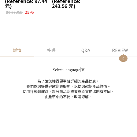
(Reference: 97.44
(Reference:
元)
243.56 元)
25
%
20.89USD
詳情
指導
Q&A
REVIEW
0
Select Language
▼
為了讓您獲得更準確詳細的產品信息，
我們為您提供谷歌翻譯服務，以便您確認產品詳情。
使用谷歌翻譯時，部分商品翻譯會與原文描述略有不同，
由此帶來的不便，敬請諒解。