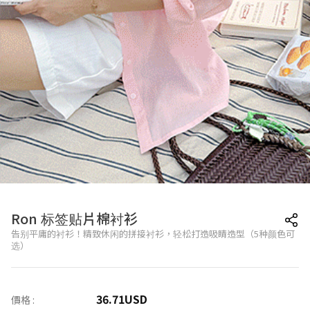
Ron 标签贴片棉衬衫
告别平庸的衬衫！精致休闲的拼接衬衫，轻松打造吸睛造型（5种颜色可
选）
36.71
USD
價格 :