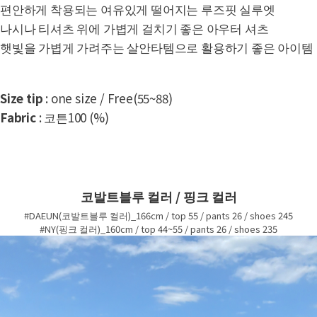
편안하게 착용되는 여유있게 떨어지는 루즈핏 실루엣
나시나 티셔츠 위에 가볍게 걸치기 좋은 아우터 셔츠
햇빛을 가볍게 가려주는 살안타템으로 활용하기 좋은 아이템
Size tip
: one size / Free(55~88)
Fabric
: 코튼100 (%)
코발트블루 컬러 / 핑크 컬러
#DAEUN(코발트블루 컬러)_166cm / top 55 / pants 26 / shoes 245
#NY(핑크 컬러)_160cm / top 44~55 / pants 26 / shoes 235