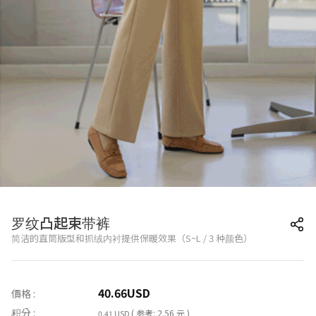
罗纹凸起束带裤
简洁的直筒版型和抓绒内衬提供保暖效果（S~L / 3 种颜色）
40.66
USD
價格 :
积分 :
( 参考: 2.56 元 )
0.41 USD