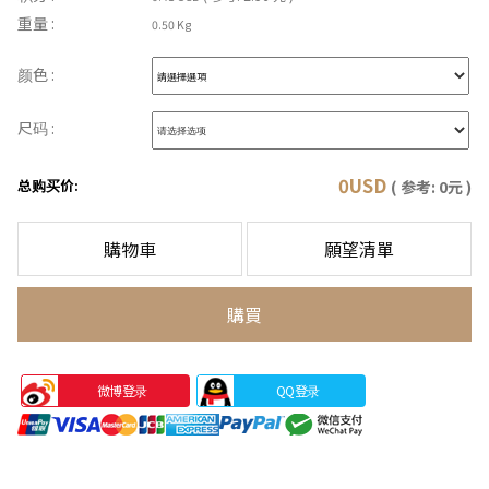
重量 :
0.50 Kg
颜色 :
尺码 :
0
USD
总购买价:
( 参考:
0
元 )
購物車
願望清單
購買
微博登录
QQ登录