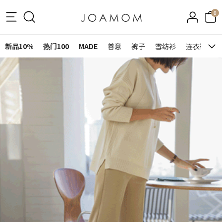
0
新品10%
热门100
MADE
善意
裤子
雪纺衫
连衣裙&裙