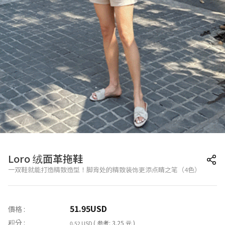
Loro 绒面革拖鞋
一双鞋就能打造精致造型！脚背处的精致装饰更添点睛之笔（4色）
51.95
USD
價格 :
积分 :
( 参考: 3.25 元 )
0.52 USD