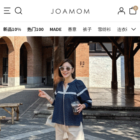
0
新品10%
热门100
MADE
善意
裤子
雪纺衫
连衣裙&裙