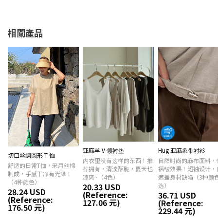
相關產品
亚麻羊 V 领衬垫
Hug 亚麻系带衬衫
切口丝绸圆形 T 恤
内衣里没有这样的东西！推
自然时尚的麻布面料，
舒适的日常T恤，采用丝棉
荐拥有，清淡酥脆，夏天也
褶皱效果！短袖设计，
制成，手感干净有光泽！
凉爽~（4色）
遮盖身材缺陷（3种颜
（4种颜色）
20.33 USD
选）
28.24 USD
(Reference:
36.71 USD
(Reference:
127.06 元)
(Reference:
176.50 元)
229.44 元)