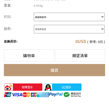
重量 :
0.50 Kg
尺码 :
颜色 :
0
USD
总购买价:
( 参考:
0
元 )
購物車
願望清單
購買
微博登录
QQ登录