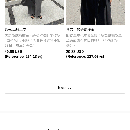
Soel 亚麻卫衣
埃文·帕奇讲座茶
天然质感的麻布，轻松打造时尚造型
即使单穿也不显单调！这款基础款单
（2种颜色可选）*乳白色预购将于8月
品背面饰有醒目的贴片（4种颜色可
19日（周三）开启*
选）。
40.66 USD
20.33 USD
(Reference: 254.13 元)
(Reference: 127.06 元)
More