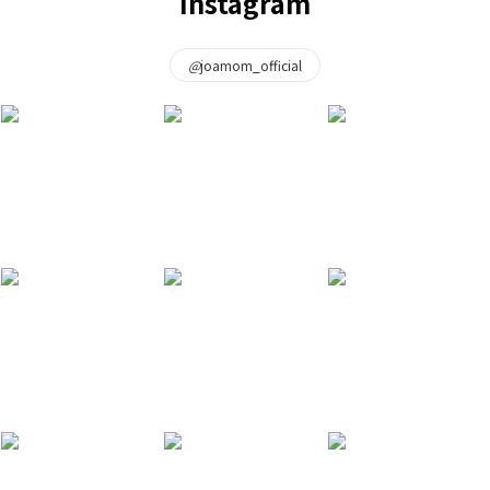
Instagram
@
joamom_official