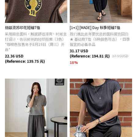
丽兹流苏印花短袖T恤
[1+1] [MADE] Day 秋季短袖T恤
采用麻质面料，触感舒适凉爽~ 时尚主
我们携比去年更优质的面料强势回归
打设计，饰以鲜艳的转印图案（3色）
★ 基础款T恤（6种颜色可选），四季
*咖啡色预售将于8月19日（周三）开
皆宜的必备单品
启*
31.17 USD
22.36 USD
(Reference: 194.81 元)
37.95USD
(Reference: 139.75 元)
18
%