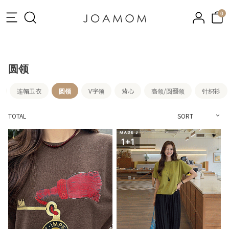
0
圆领
连帽卫衣
圆领
V字领
背心
高领/圆翻领
针织衫
TOTAL