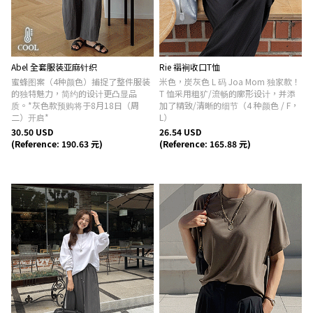
Abel 全套服装亚麻针织
Rie 褶裥收口T恤
蜜蜂图案（4种颜色）捕捉了整件服装
米色，炭灰色 L 码 Joa Mom 独家款！
的独特魅力，简约的设计更凸显品
T 恤采用粗犷/流畅的廓形设计，并添
质。*灰色款预购将于8月18日（周
加了精致/清晰的细节（4 种颜色 / F，
二）开启*
L）
30.50 USD
26.54 USD
(Reference: 190.63 元)
(Reference: 165.88 元)