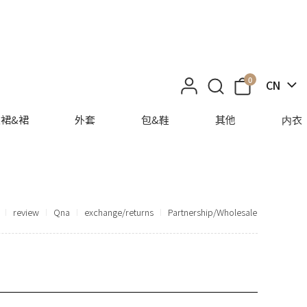
0
CN
裙&裙
外套
包&鞋
其他
内衣
review
Qna
exchange/returns
Partnership/Wholesale