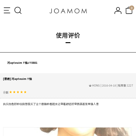
0
使用评价
河apteuim T恤JT0881
[普通] 河apteuim T恤
HONG
| 2016-04-18 | 點擊數 1227
分數
购买白色好的项目想我买了这个很酷的看起来还穿着舒适好穿西装甚至差强人意