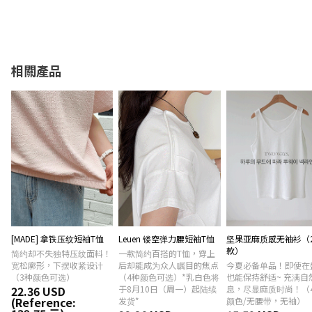
相關產品
[MADE] 拿铁压纹短袖T恤
Leuen 镂空弹力腰短袖T恤
坚果亚麻质感无袖衫（
款）
简约却不失独特压纹面料！
一款简约百搭的T恤，穿上
宽松廓形，下摆收紧设计
后却能成为众人瞩目的焦点
今夏必备单品！即使在
（3种颜色可选）
（4种颜色可选）*乳白色将
也能保持舒适~ 充满自
22.36 USD
于8月10日（周一）起陆续
息，尽显麻质时尚！（
(Reference:
发货*
颜色/无腰带，无袖）