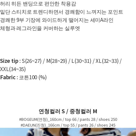
허리 히든 밴딩으로 편안한 착용감
밑단 스티치로 트렌디하면서 경쾌함이 느껴지는 포인트
경쾌한 9부 기장에 와이드하게 떨어지는 세미A라인
체형과 레그라인을 커버하는 실루엣
Size tip
: S(26~27) / M(28~29) / L(30~31) / XL(32~33) /
XXL(34~35)
Fabric
: 코튼100 (%)
연청컬러 S / 중청컬러 M
#BOGEUM(연청)_160cm / top 66 / pants 28 / shoes 250
#DAEUN(진청)_166cm / top 55 / pants 26 / shoes 245