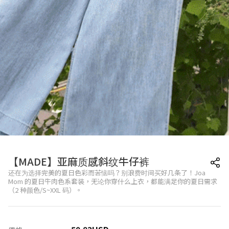
【MADE】亚麻质感斜纹牛仔裤
还在为选择完美的夏日色彩而苦恼吗？别浪费时间买好几条了！Joa
Mom 的夏日牛肉色系套装，无论你穿什么上衣，都能满足你的夏日需求
（2 种颜色/S~XXL 码）。