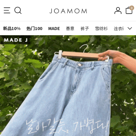
0
新品10%
热门100
MADE
善意
裤子
雪纺衫
连衣裙&裙