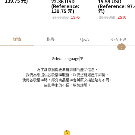
139.75 元)
22.36 USD
15.59 USD
(Reference:
(Reference: 97.
139.75 元)
元)
19
%
25
%
27.67USD
20.89USD
詳情
指導
Q&A
REVIEW
0
Select Language
▼
為了讓您獲得更準確詳細的產品信息，
我們為您提供谷歌翻譯服務，以便您確認產品詳情。
使用谷歌翻譯時，部分商品翻譯會與原文描述略有不同，
由此帶來的不便，敬請諒解。