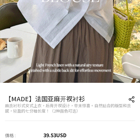
【MADE】法国亚麻开衩衬衫
麻质衬衫式女式上衣，后背开衩设计，带来惊喜。自然贴合的版型和质
感，轻盈的七分袖长度！（2种颜色可选）
39.53
USD
價格 :