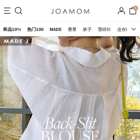
0
新品10%
热门100
MADE
善意
裤子
雪纺衫
连衣裙&裙