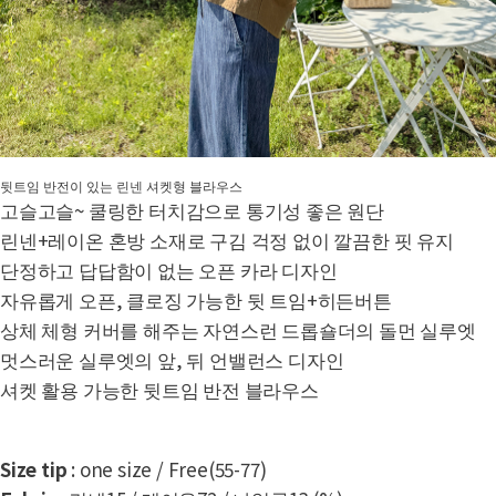
뒷트임 반전이 있는 린넨 셔켓형 블라우스
고슬고슬~ 쿨링한 터치감으로 통기성 좋은 원단
린넨+레이온 혼방 소재로 구김 걱정 없이 깔끔한 핏 유지
단정하고 답답함이 없는 오픈 카라 디자인
자유롭게 오픈, 클로징 가능한 뒷 트임+히든버튼
상체 체형 커버를 해주는 자연스런 드롭숄더의 돌먼 실루엣
멋스러운 실루엣의 앞, 뒤 언밸런스 디자인
셔켓 활용 가능한 뒷트임 반전 블라우스
Size tip
: one size / Free(55-77)