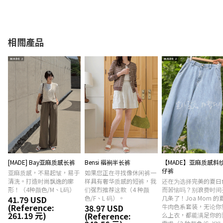
相關產品
[MADE] Bay亚麻质感长裤
Bensi 褶裥半长裤
【MADE】亚麻质感斜
仔裤
亚麻质感，不易起皱，易于
如果您正在寻找像休闲裤一
清洗。打造时尚飘逸的廓
样具有奢华质感的短裤，我
还在为选择完美的夏日
形！（4种颜色/M、L码）
们强烈推荐这款（4 种颜
而苦恼吗？别浪费时间
41.79 USD
色/F、L 码）。
几条了！Joa Mom 的
(Reference:
38.97 USD
牛肉色系套装，无论你
261.19 元)
(Reference:
么上衣，都能满足你的