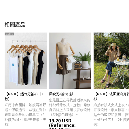
相關產品
【MADE】透气无袖衫（2
风吹无袖针织衫
【MADE】法国亚麻开
款）
衫
您是否正在寻找舒适凉爽的
采用凉爽面料，触感清凉舒
针织后背款式？这款日常修
麻质衬衫式女式上衣，
适，保暖透气！从现在到仲
身后背上衣采用长罗纹设计
开衩设计，带来惊喜。
夏都是必备的内搭单品（3
（3种颜色可选）。
贴合的版型和质感，轻
种颜色/M、L码/无腰带、无
19.20 USD
七分袖长度！（2种颜
(Reference:
袖）
选）