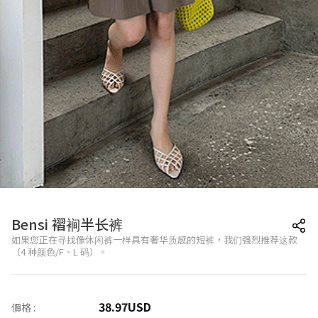
Bensi 褶裥半长裤
如果您正在寻找像休闲裤一样具有奢华质感的短裤，我们强烈推荐这款
（4 种颜色/F、L 码）。
38.97
USD
價格 :