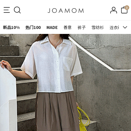
0
新品10%
热门100
MADE
善意
裤子
雪纺衫
连衣裙&裙