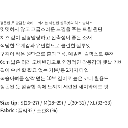
정돈된 듯 깔끔한 속에 느껴지는 세련된 실루엣의 치즈 슬랙스
밋밋하지 않고 고급스러운 느낌을 주는 트윌 원단
치즈 같이 말랑말랑하고 신축성이 좋은 소재
적당한 무게감과 유연함으로 클린한 실루엣
구김이 적은 원단으로 출퇴근용, 데일리 슬랙스로 추천
6cm 넓은 허리 오비밴딩으로 안정적인 착용감과 뱃살 커버
길이 수선 할 필요 없는 기본/롱 2가지 타입
복숭아뼈를 살짝 덮는 10부 길이로 높은 코디 활용도
정돈된 듯 깔끔함 속에 느껴지 세련된 세미와이드 핏
Size tip
: S(26~27) / M(28~29) / L(30~31) / XL(32~33)
Fabric
: 폴리92 / 스판8 (%)