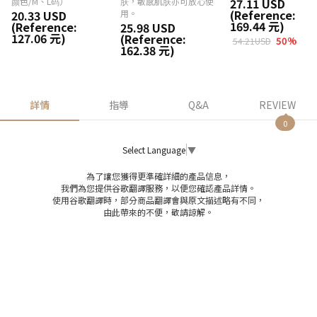
颜色/M、L码）
肤，敏感肌肤亦可放心使
27.11 USD
(Reference:
20.33 USD
用。
169.44 元)
(Reference:
25.98 USD
127.06 元)
(Reference:
50
%
54.21USD
162.38 元)
詳情
指導
Q&A
REVIEW
0
Select Language
▼
為了讓您獲得更準確詳細的產品信息，
我們為您提供谷歌翻譯服務，以便您確認產品詳情。
使用谷歌翻譯時，部分商品翻譯會與原文描述略有不同，
由此帶來的不便，敬請諒解。