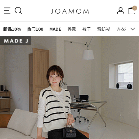
0
新品10%
热门100
MADE
善意
裤子
雪纺衫
连衣裙&裙