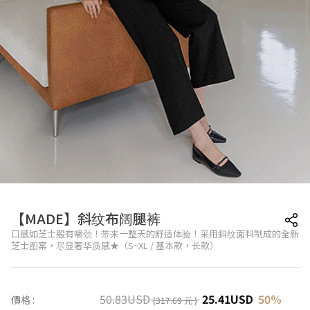
【MADE】斜纹布阔腿裤
口感如芝士般有嚼劲！带来一整天的舒适体验！采用斜纹面料制成的全新
芝士图案，尽显奢华质感★（S~XL / 基本款，长款）
50.83
USD
25.41
USD
50
%
價格 :
(317.69 元 )