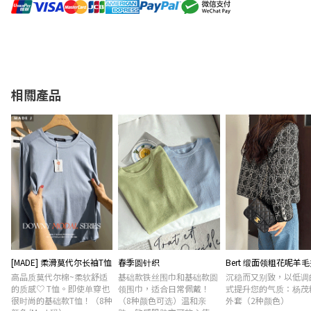
相關產品
[MADE] 柔滑莫代尔长袖T恤
春季圆针织
Bert 缎面领粗花呢羊
高品质莫代尔棉~柔软舒适
基础款铁丝围巾和基础款圆
沉稳而又别致，以低调
的质感♡ T恤。即使单穿也
领围巾，适合日常佩戴！
式提升您的气质：杨茂
很时尚的基础款T恤！（8种
（8种颜色可选）温和亲
外套（2种颜色）