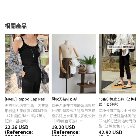
相關產品
[MADE] Rappo Cap Nasi
风吹无袖针织衫
马塞尔棉质长裤（2 种
式：七分裤）
无需担心内衣问题，内置隐
您是否正在寻找舒适凉爽的
形衬垫！柔软弹力露背T恤
针织后背款式？这款日常修
两种长度可选：七分裤
（7种颜色/M、L码/7英寸
身后背上衣采用长罗纹设计
分裤，打造轻盈休闲的
短裤，基础款）
（3种颜色可选）。
♡ 轻松打造简洁时尚
22.36 USD
19.20 USD
型（2 种颜色 / S~L 码
(Reference:
(Reference:
42.92 USD