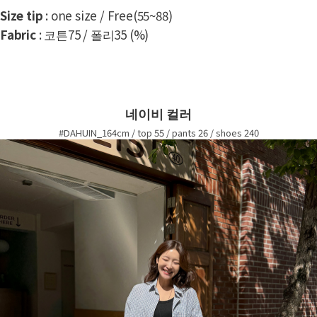
Size tip
: one size / Free(55~88)
Fabric
: 코튼75 / 폴리35 (%)
네이비 컬러
#DAHUIN_164cm / top 55 / pants 26 / shoes 240