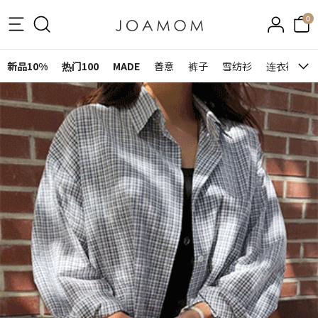
0
新品10%
热门100
MADE
善意
裤子
雪纺衫
连衣裙&裙