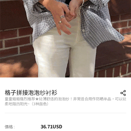
格子拼接泡泡纱衬衫
童童姐姐强烈推荐★轻薄舒适的泡泡纱！非常适合用作防晒单品，可以轻
柔地阻挡阳光~（3种颜色）
36.71
USD
價格 :