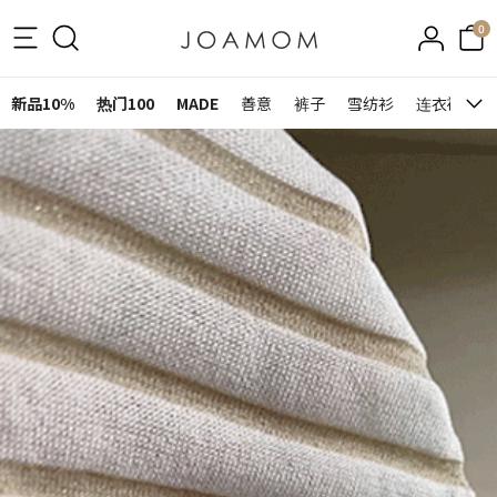
0
新品10%
热门100
MADE
善意
裤子
雪纺衫
连衣裙&裙