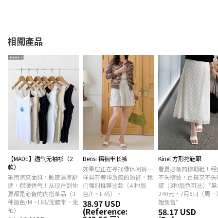
相關產品
【MADE】透气无袖衫（2
Bensi 褶裥半长裤
Kinel 方形拖鞋跟
款）
如果您正在寻找像休闲裤一
春夏必备的穆勒鞋！经
采用凉爽面料，触感清凉舒
样具有奢华质感的短裤，我
不失精致，百搭又不失
适，保暖透气！从现在到仲
们强烈推荐这款（4 种颜
感（3种颜色可选）*黑
夏都是必备的内搭单品（3
色/F、L 码）。
240元，7月6日（周一
种颜色/M、L码/无腰带、无
38.97 USD
始预售*
(Reference:
袖）
58.17 USD