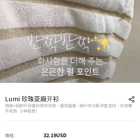
Lumi 珍珠亚麻开衫
用麻+粘胶纤维面料保持凉爽，直到盛夏~ 麻纤维与脉冲星混纺，营造奢
华氛围（5种颜色）
32.19
USD
價格 :