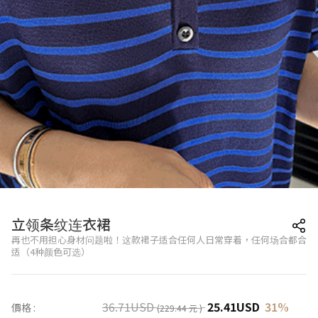
立领条纹连衣裙
再也不用担心身材问题啦！这款裙子适合任何人日常穿着，任何场合都合
适（4种颜色可选）
36.71
USD
25.41
USD
31
%
價格 :
(229.44 元 )