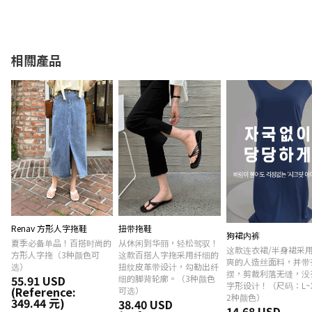
相關產品
Renav 方形人字拖鞋
扭带拖鞋
狗裙内裤
夏季必备单品！百搭时尚的
从休闲到华丽，轻松驾驭！
这款连衣裙/半身裙采
方形人字拖（3种颜色可
这款百搭人字拖采用纤细的
爽的人造丝面料，并带
选）
扭纹皮革带设计，勾勒出纤
摆，剪裁利落无缝，没
55.91 USD
细的脚背轮廓。（3种颜色
字形设计！（尺码：L~XL
(Reference:
可选）
2种颜色）
349.44 元)
38.40 USD
14.68 USD