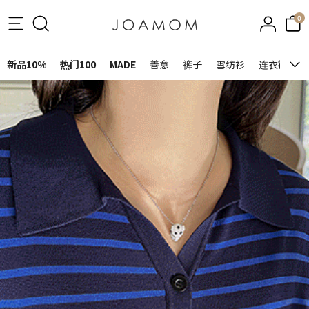
0
新品10%
热门100
MADE
善意
裤子
雪纺衫
连衣裙&裙