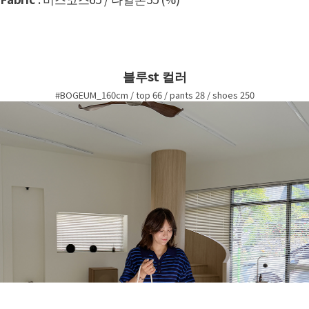
블루st 컬러
#BOGEUM_160cm / top 66 / pants 28 / shoes 250