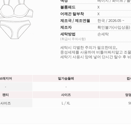
색상
베이지 / 화이트 / 
볼륨패드
X
어깨끈 탈부착
X
제조국 / 제조연월
한국 / 2026.05 ~
제조자
확인불가(사입상품)
세탁방법
손세탁
(취급시 주의사항)
세탁시 각별한 주의가 필요한데요,
중성세제를 사용하여 비틀어짜지말고 조물
세탁기 사용시 망에 넣어 단시간 탈수 후 
브래지어
밑가슴둘레
컵
-
-
팬티
사이즈
엉
사이즈
L / XL
9