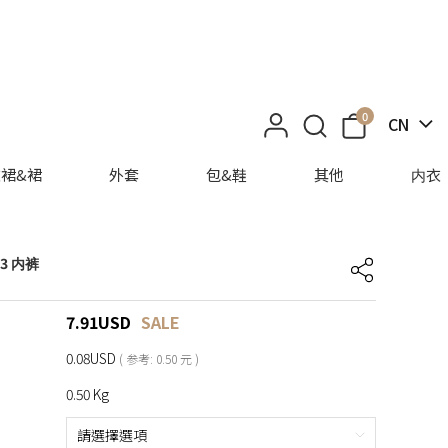
0
CN
裙&裙
外套
包&鞋
其他
内衣
 3 内裤
7.91
USD
SALE
0.08USD
( 参考: 0.50 元 )
0.50 Kg