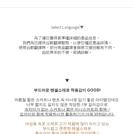
Select Language
▼
為了讓您獲得更準確詳細的產品信息，
我們為您提供谷歌翻譯服務，以便您確認產品詳情。
使用谷歌翻譯時，部分商品翻譯會與原文描述略有不同，
由此帶來的不便，敬請諒解。
▼
부드러운 텐셀소재로 착용감이 GOOD!
여름철 짧은 스커트나 팬츠 속 이너로 입기 좋은 아이템인데요.
너무 짧지도 길지도 않은 적당한 3부 길이감으로
속치마가 없는 스커트나 짧은 미니스커트와 함께~!
요아이와 함께 착용하시면 활동하기가 더욱 편하답니다.
여성용 속옷 소재로 고가 제품에 많이 쓰이고 있는
부드럽고 쫀쫀한 텐셀소재로
흡수성이 좋아 여름철에도 안성맞춤~!