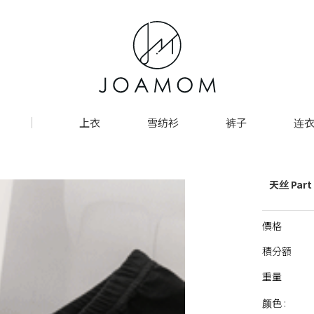
上衣
雪纺衫
裤子
连衣
天丝 Part
價格
積分額
重量
颜色 :