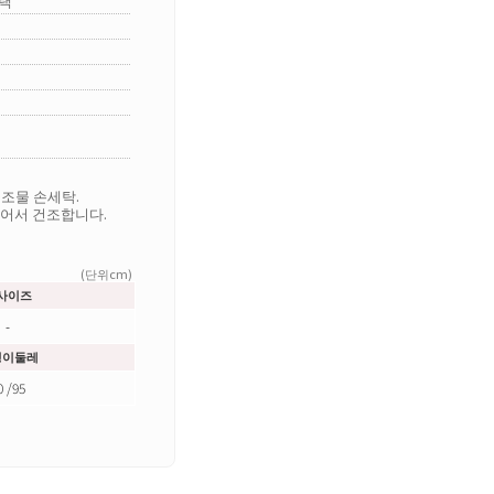
블랙
조물 손세탁.
뉘어서 건조합니다.
(단위cm)
사이즈
-
덩이둘레
0 /95