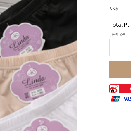
尺码 :
Total Pu
( 参考:
0
元 )